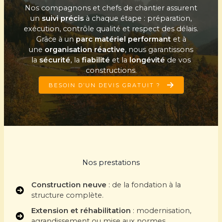
Nos compagnons et chefs de chantier assurent
un
suivi précis
à chaque étape : préparation,
exécution, contrôle qualité et respect des délais.
Grâce à un
parc matériel performant
et à
une
organisation réactive
, nous garantissons
la
sécurité
, la
fiabilité
et la
longévité
de vos
constructions.
BESOIN D’UN DEVIS GRATUIT ?
Nos prestations
Construction neuve
: de la fondation à la
structure complète.
Extension et réhabilitation
: modernisation,
agrandissement ou mise aux normes.